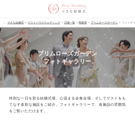
小さな結婚式
ゲストハウスウェディング
式場一覧
鳥取県
プリムローズガーデン
フォトギ
プリムローズガーデン
フォトギャラリー
特別な一日を彩る結婚式場、心温まる会食会場、
そしてゲストをも
てなす多彩な施設をご紹介。フォトギャラリーで、
各施設の雰囲気
をご覧いただけます。