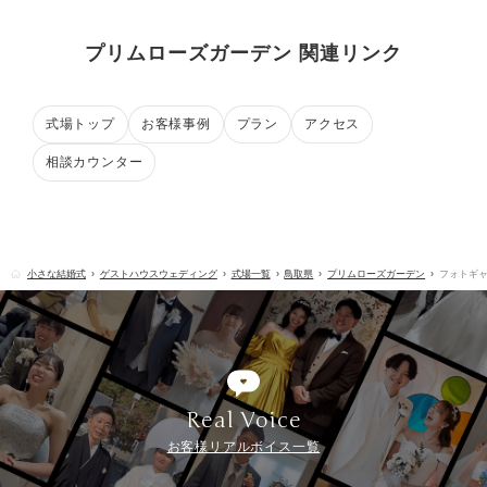
プリムローズガーデン 関連リンク
式場トップ
お客様事例
プラン
アクセス
相談カウンター
小さな結婚式
ゲストハウスウェディング
式場一覧
鳥取県
プリムローズガーデン
フォトギ
Real Voice
お客様リアルボイス一覧