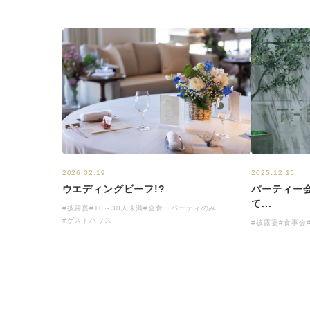
2026.02.19
2025.12.15
ウエディングビーフ!?
パーティー会場
て...
#披露宴
#10～30人未満
#会食・パーティのみ
#ゲストハウス
#披露宴
#食事会