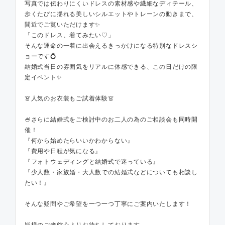
写真では伝わりにくいドレスの素材感や繊細なディテール、
歩くたびに揺れる美しいシルエットやトレーンの動きまで、
間近でご覧いただけます✨
「このドレス、着てみたい♡」
そんな運命の一着に出会えるきっかけになる特別なドレスシ
ョーです💍
結婚式当日の雰囲気をリアルに体感できる、この日だけの限
定イベント✨
👗人気のお衣装もご試着体験👗
🍧さらに結婚式をご検討中のお二人の為のご相談会も同時開
催！
『何から始めたらいいかわからない』
『費用や日程が気になる』
『フォトウェディングと結婚式で迷っている』
『少人数・家族婚・大人数での結婚式などについても相談し
たい！』
そんな疑問やご希望を一つ一つ丁寧にご案内いたします！