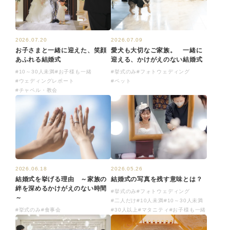
2026.07.20
2026.07.09
お子さまと一緒に迎えた、笑顔
愛犬も大切なご家族。 一緒に
あふれる結婚式
迎える、かけがえのない結婚式
#10～30人未満
#お子様も一緒
#挙式のみ
#フォトウェディング
#ウェディングレポート
#ペット
#チャペル・教会
2026.06.18
2026.05.26
結婚式を挙げる理由 ～家族の
結婚式の写真を残す意味とは？
絆を深めるかけがえのない時間
#挙式のみ
#フォトウェディング
～
#二人だけ
#10人未満
#10～30人未満
#挙式のみ
#食事会
#30人以上
#マタニティ
#お子様も一緒