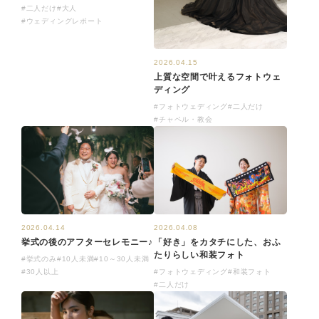
#二人だけ
#大人
#ウェディングレポート
2026.04.15
上質な空間で叶えるフォトウェ
ディング
#フォトウェディング
#二人だけ
#チャペル・教会
2026.04.14
2026.04.08
挙式の後のアフターセレモニー♪
「好き」をカタチにした、おふ
たりらしい和装フォト
#挙式のみ
#10人未満
#10～30人未満
#30人以上
#フォトウェディング
#和装フォト
#二人だけ