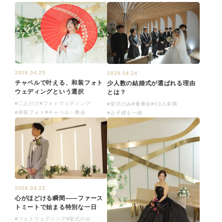
2026.04.25
2026.04.24
チャペルで叶える、和装フォト
少人数の結婚式が選ばれる理由
ウェディングという選択
とは？
#二人だけ
#フォトウェディング
#挙式のみ
#食事会
#10人未満
#和装フォト
#チャペル・教会
#お子様も一緒
2026.04.22
心がほどける瞬間——ファース
トミートで始まる特別な一日
#フォトウェディング
#挙式のみ