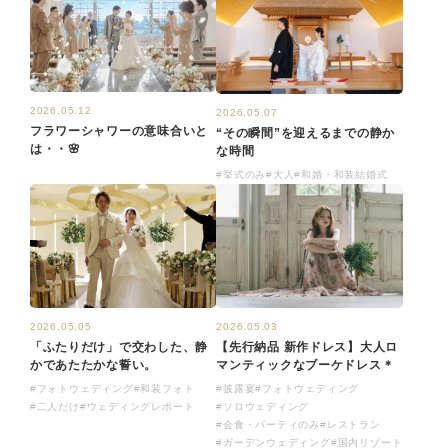
2026.05.12
2026.05.07
フラワーシャワーの意味合いと
“その瞬間”を迎えるまでの静か
は・・🌸
な時間
#挙式のみ
#大人
#和婚・和装結婚式
2026.05.05
2026.05.03
「ふたりだけ」で交わした、静
【先行納品 新作ドレス】大人ロ
かであたたかな誓い。
マンティックなブーケドレス＊
#フォトウェディング
#和装フォト
#披露宴
#フォトウェディング
#二人だけ
#ウェディングレポート
#ソロウェディング
#会食・パーティのみ
#レストラン
#ガーデンウェディング
#国内リゾート