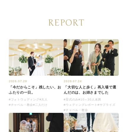
REPORT
2026.07.29
2026.07.24
「今だからこそ」残したい、お
「大切な人と歩く」再入場で選
ふたりの一日。
んだのは、お姉さまでした
#フォトウェディング
#大人
#挙式のみ
#10～30人未満
#チャペル・教会
#二人だけ
#ウェディングレポート
#サプライズ
#チャペル・教会