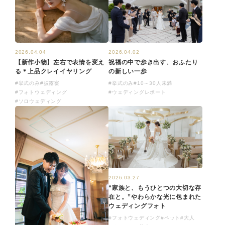
2026.04.02
2026.04.04
祝福の中で歩き出す、おふたり
【新作小物】左右で表情を変え
の新しい一歩
る＊上品クレイイヤリング
#挙式のみ
#10～30人未満
#挙式のみ
#披露宴
#ウェディングレポート
#フォトウェディング
#ソロウェディング
2026.03.27
“家族と、もうひとつの大切な存
在と。”やわらかな光に包まれた
ウェディングフォト
#フォトウェディング
#ペット
#大人