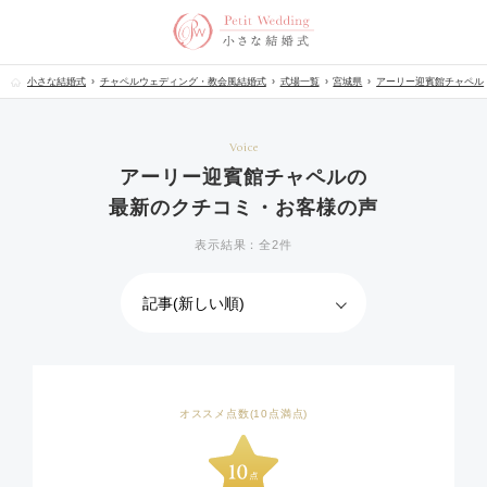
小さな結婚式
チャペルウェディング・教会風結婚式
式場一覧
宮城県
アーリー迎賓館チャペル
Voice
アーリー迎賓館チャペルの
最新のクチコミ・お客様の声
表示結果：全2件
オススメ点数(10点満点)