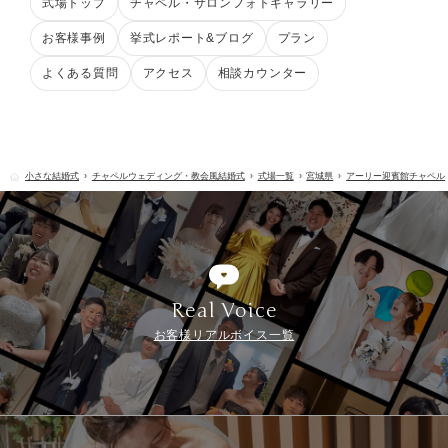
式場トップ
チャペル・サロンフォトギャラリー
お客様事例
挙式レポート&ブログ
プラン
よくある質問
アクセス
相談カウンター
小さな結婚式
チャペルウェディング・教会風結婚式
式場一覧
宮城県
アーリー迎賓館チャペル
Real Voice
お客様リアルボイス一覧