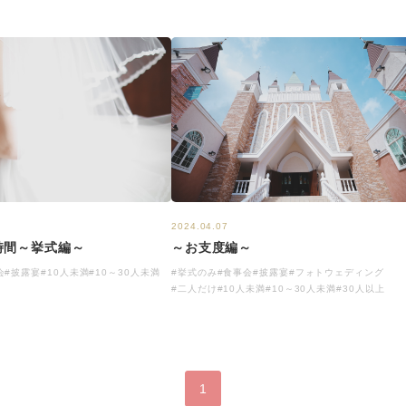
2024.04.07
時間～挙式編～
～お支度編～
会
#披露宴
#10人未満
#10～30人未満
#挙式のみ
#食事会
#披露宴
#フォトウェディング
#二人だけ
#10人未満
#10～30人未満
#30人以上
1