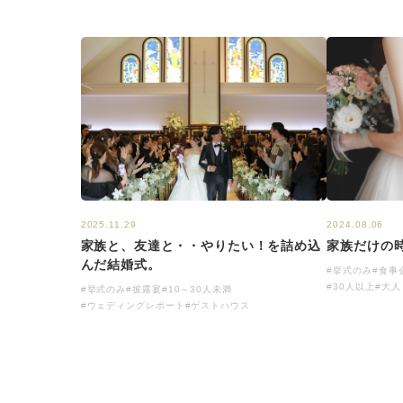
2025.11.29
2024.08.06
家族と、友達と・・やりたい！を詰め込
家族だけの
んだ結婚式。
#挙式のみ
#食事
#30人以上
#大人
#挙式のみ
#披露宴
#10～30人未満
#ウェディングレポート
#ゲストハウス