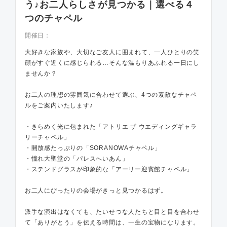
う♪お二人らしさが見つかる｜選べる４
つのチャペル
開催日：
大好きな家族や、大切なご友人に囲まれて、一人ひとりの笑
顔がすぐ近くに感じられる…そんな温もりあふれる一日にし
ませんか？
お二人の理想の雰囲気に合わせて選ぶ、4つの素敵なチャペ
ルをご案内いたします♪
・きらめく光に包まれた「アトリエ ザ ウエディングギャラ
リーチャペル」
・開放感たっぷりの「SORANOWAチャペル」
・憧れ大聖堂の「パレスへいあん」
・ステンドグラスが印象的な「アーリー迎賓館チャペル」
お二人にぴったりの会場がきっと見つかるはず。
派手な演出はなくても、たいせつな人たちと目と目を合わせ
て「ありがとう」を伝える時間は、一生の宝物になります。