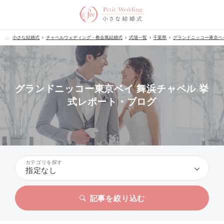
小さな結婚式
チャペルウェディング・教会風結婚式
式場一覧
千葉県
グランドニッコー東京ベ
グランドニッコー東京ベイ 舞浜チャペル 挙
式レポート・ブログ
カテゴリを探す
指定なし
記事を絞り込む