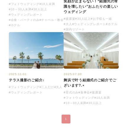
笑顔が止まらない！“結婚式の常
#フォトウェディング
#10人未満
識を壊したい”おふたりの楽しい
#10～30人未満
#30人以上
ウェディング
#ウェディングレポート
#披露宴
#30人以上
#お子様も一緒
#会食・パーティのみ
#チャペル・教会
#大人
#ウェディングレポート
#ホテル
#ホテル
#国内リゾート
2025.11.01
2025.07.30
テラス撮影のご紹介♪
舞浜で叶う結婚式のご紹介でご
ざいます?.⋆
#フォトウェディング
#二人だけ
#大人
#ウェディングレポート
#挙式のみ
#食事会
#披露宴
#フォトウェディング
#10人未満
#10～30人未満
#30人以上
1