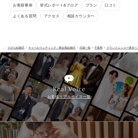
お客様事例
挙式レポート&ブログ
プラン
口コミ
よくある質問
アクセス
相談カウンター
小さな結婚式
チャペルウェディング・教会風結婚式
式場一覧
千葉県
グランドニッコー東京ベ
Real Voice
お客様リアルボイス一覧