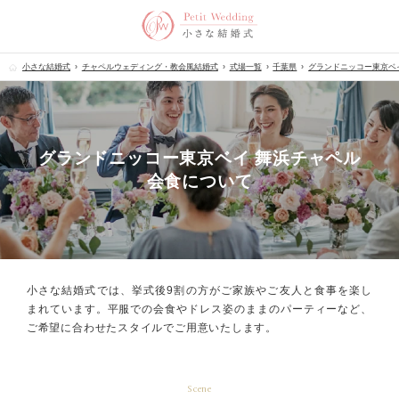
小さな結婚式
チャペルウェディング・教会風結婚式
式場一覧
千葉県
グランドニッコー東京ベ
グランドニッコー東京ベイ 舞浜チャペル
会食について
小さな結婚式では、挙式後9割の方が
ご家族やご友人と食事を楽し
まれています。
平服での会食やドレス姿のままのパーティーなど、
ご希望に合わせたスタイルでご用意いたします。
Scene