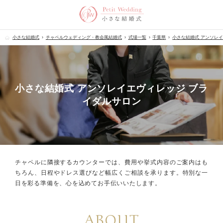
小さな結婚式
チャペルウェディング・教会風結婚式
式場一覧
千葉県
小さな結婚式 アンソレ
小さな結婚式 アンソレイエヴィレッジ ブラ
イダルサロン
チャペルに隣接するカウンターでは、
費用や挙式内容のご案内はも
ちろん、
日程やドレス選びなど幅広くご相談を承ります。
特別な一
日を彩る準備を、心を込めてお手伝いいたします。
ABOUT