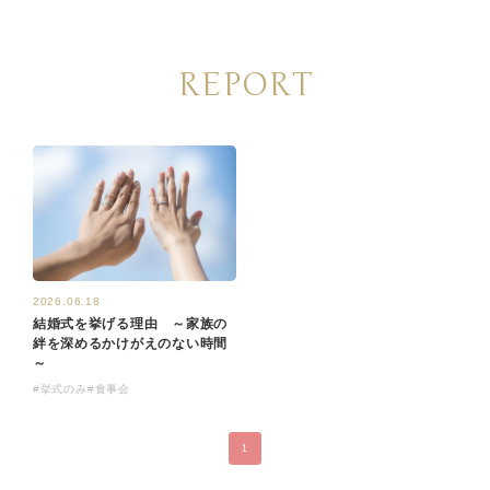
REPORT
2026.06.18
結婚式を挙げる理由 ～家族の
絆を深めるかけがえのない時間
～
#挙式のみ
#食事会
1