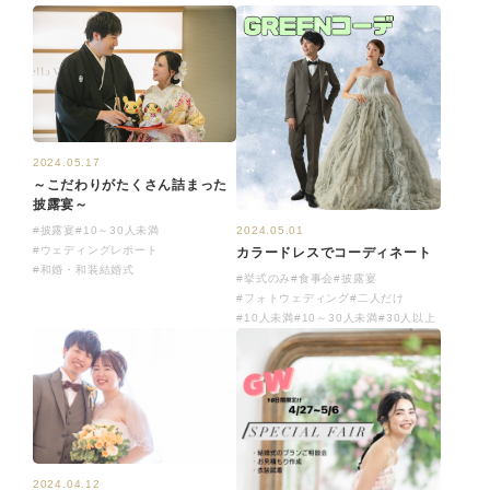
2024.05.17
～こだわりがたくさん詰まった
披露宴～
#披露宴
#10～30人未満
2024.05.01
#ウェディングレポート
カラードレスでコーディネート
#和婚・和装結婚式
#挙式のみ
#食事会
#披露宴
#フォトウェディング
#二人だけ
#10人未満
#10～30人未満
#30人以上
2024.04.12