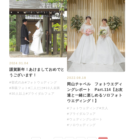
2024.01.04
謹賀新年！あけましておめでと
うございます！
2022.08.18
#挙式のみ
#フォトウェディング
岡山チャペル フォトウエディ
#和装フォト
#二人だけ
#10人未満
ングレポート Part.114【お友
#30人以上
#ブライダルフェア
達と一緒に楽しめるソロフォト
ウエディング！】
#フォトウェディング
#大人
#ブライダルフェア
#ウェディングレポート
#ソロウェディング