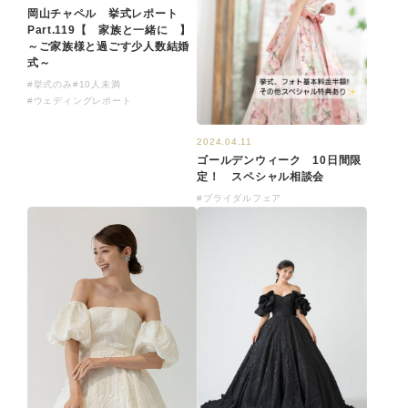
岡山チャペル 挙式レポート
Part.119【 家族と一緒に 】
～ご家族様と過ごす少人数結婚
式～
#挙式のみ
#10人未満
#ウェディングレポート
2024.04.11
ゴールデンウィーク 10日間限
定！ スペシャル相談会
#ブライダルフェア