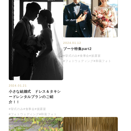
2024.01.12
ブーケ特集part2
#挙式のみ
#食事会
#披露宴
#フォトウェディング
#和装フォト
2024.01.21
小さな結婚式 ドレス＆タキシ
ードレンタルプランのご紹
介！！
#挙式のみ
#食事会
#披露宴
#フォトウェディング
#和装フォト