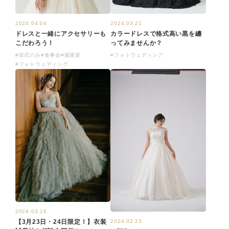
2024.04.04
2024.03.21
ドレスと一緒にアクセサリーも
カラードレスで格式高い黒を纏
こだわろう！
ってみませんか？
#挙式のみ
#食事会
#披露宴
#フォトウェディング
#フォトウェディング
2024.03.16
2024.02.23
【3月23日・24日限定！】衣装