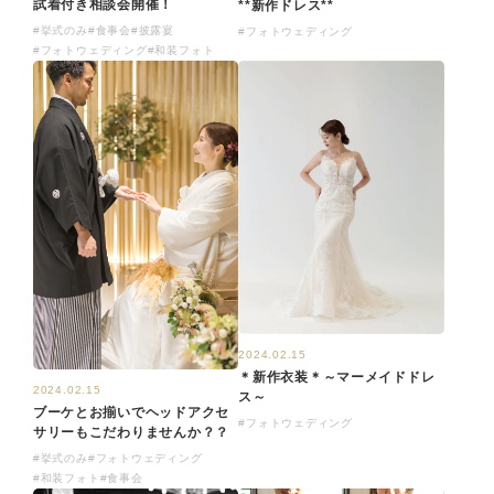
試着付き相談会開催！
**新作ドレス**
#挙式のみ
#食事会
#披露宴
#フォトウェディング
#フォトウェディング
#和装フォト
2024.02.15
＊新作衣装＊～マーメイドドレ
2024.02.15
ス～
ブーケとお揃いでヘッドアクセ
#フォトウェディング
サリーもこだわりませんか？？
#挙式のみ
#フォトウェディング
#和装フォト
#食事会