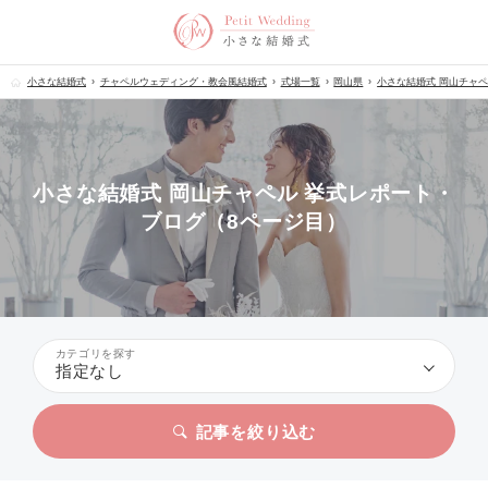
小さな結婚式
チャペルウェディング・教会風結婚式
式場一覧
岡山県
小さな結婚式 岡山チャ
小さな結婚式 岡山チャペル 挙式レポート・
ブログ（8ページ目）
カテゴリを探す
指定なし
記事を絞り込む