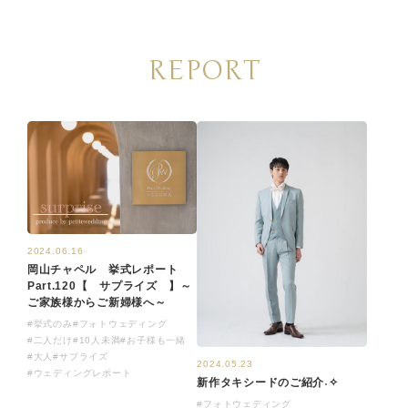
REPORT
2024.06.16
岡山チャペル 挙式レポート
Part.120【 サプライズ 】～
ご家族様からご新婦様へ～
#挙式のみ
#フォトウェディング
#二人だけ
#10人未満
#お子様も一緒
#大人
#サプライズ
2024.05.23
#ウェディングレポート
新作タキシードのご紹介˖✧
#フォトウェディング