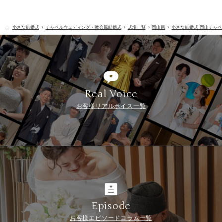
小さな結婚式
チャペルウェディング・教会風結婚式
式場一覧
岡山県
小さな結婚式 岡山チャ
Real Voice
お客様リアルボイス一覧
Episode
お客様エピソードコラム一覧