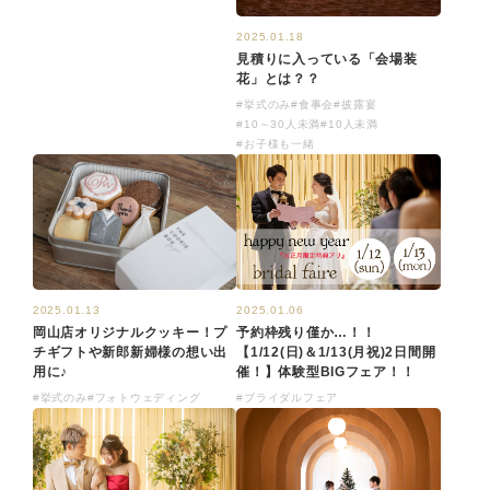
2025.01.18
見積りに入っている「会場装
花」とは？？
#挙式のみ
#食事会
#披露宴
#10～30人未満
#10人未満
#お子様も一緒
2025.01.13
2025.01.06
岡山店オリジナルクッキー！プ
予約枠残り僅か…！！
チギフトや新郎新婦様の想い出
【1/12(日)＆1/13(月祝)2日間開
用に♪
催！】体験型BIGフェア！！
#挙式のみ
#フォトウェディング
#ブライダルフェア