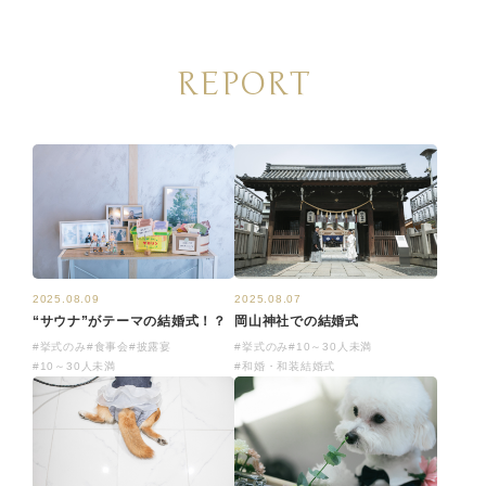
REPORT
2025.08.09
2025.08.07
“サウナ”がテーマの結婚式！？
岡山神社での結婚式
#挙式のみ
#食事会
#披露宴
#挙式のみ
#10～30人未満
#10～30人未満
#和婚・和装結婚式