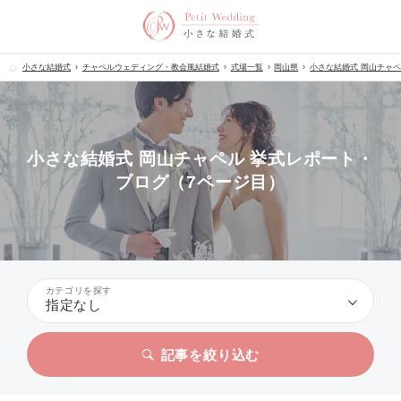
小さな結婚式
チャペルウェディング・教会風結婚式
式場一覧
岡山県
小さな結婚式 岡山チャ
小さな結婚式 岡山チャペル 挙式レポート・
ブログ（7ページ目）
カテゴリを探す
指定なし
記事を絞り込む