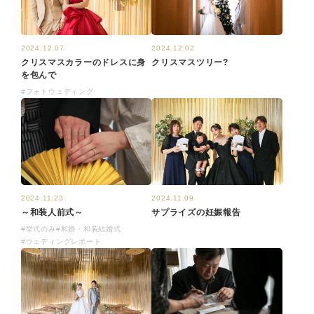
2024.12.07
2024.12.02
クリスマスカラーのドレスに身
クリスマスツリー?
を包んで
#フォトウェディング
2024.11.23
2024.11.09
～和装人前式～
サプライズの妊娠報告
#挙式のみ
#和婚・和装結婚式
#ウェディングレポート