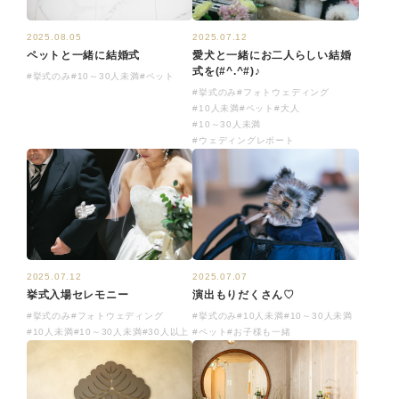
2025.07.12
2025.08.05
愛犬と一緒にお二人らしい結婚
ペットと一緒に結婚式
式を(#^.^#)♪
#挙式のみ
#10～30人未満
#ペット
#挙式のみ
#フォトウェディング
#10人未満
#ペット
#大人
#10～30人未満
#ウェディングレポート
2025.07.12
2025.07.07
挙式入場セレモニー
演出もりだくさん♡
#挙式のみ
#フォトウェディング
#挙式のみ
#10人未満
#10～30人未満
#10人未満
#10～30人未満
#30人以上
#ペット
#お子様も一緒