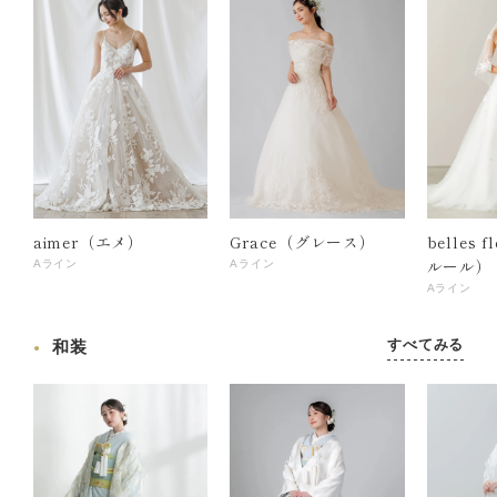
aimer（エメ）
Grace（グレース）
belles 
ルール）
Aライン
Aライン
Aライン
すべてみる
和装