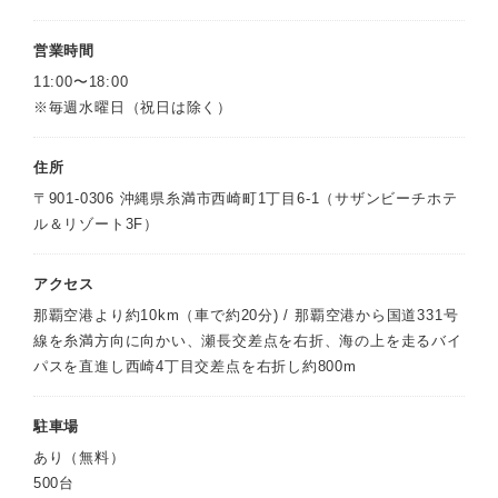
営業時間
11:00〜18:00
※毎週水曜日（祝日は除く）
住所
〒901-0306 沖縄県糸満市西崎町1丁目6-1（サザンビーチホテ
ル＆リゾート3F）
アクセス
那覇空港より約10km（車で約20分) / 那覇空港から国道331号
線を糸満方向に向かい、瀬長交差点を右折、海の上を走るバイ
パスを直進し西崎4丁目交差点を右折し約800m
駐車場
あり（無料）
500台