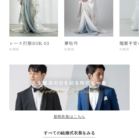
レース打掛SUK-03
夢牡丹
瑞雲平安
白無垢
白無垢
白無垢
新郎衣装はこちら
すべての結婚式衣装をみる