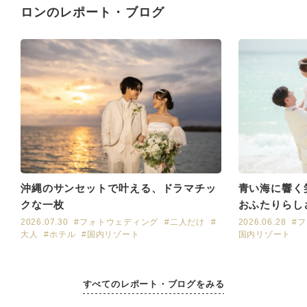
ロンのレポート・ブログ
青い海に響く
沖縄のサンセットで叶える、ドラマチッ
おふたりらし
クな一枚
ォトウェディ
2026.06.28
#
2026.07.30
#フォトウェディング
#二人だけ
#
国内リゾート
大人
#ホテル
#国内リゾート
すべてのレポート・ブログをみる