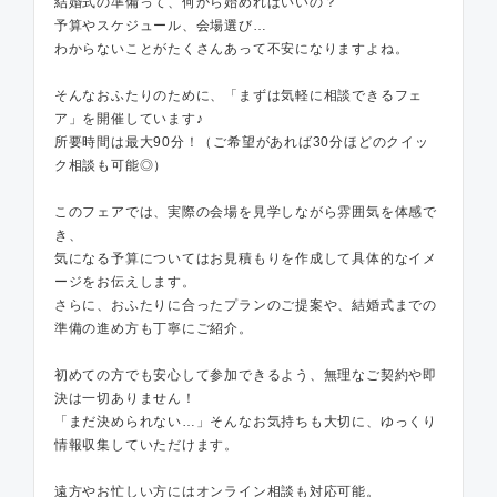
結婚式の準備って、何から始めればいいの？
予算やスケジュール、会場選び…
わからないことがたくさんあって不安になりますよね。
そんなおふたりのために、「まずは気軽に相談できるフェ
ア」を開催しています♪
所要時間は最大90分！（ご希望があれば30分ほどのクイッ
ク相談も可能◎）
このフェアでは、実際の会場を見学しながら雰囲気を体感で
き、
気になる予算についてはお見積もりを作成して具体的なイメ
ージをお伝えします。
さらに、おふたりに合ったプランのご提案や、結婚式までの
準備の進め方も丁寧にご紹介。
初めての方でも安心して参加できるよう、無理なご契約や即
決は一切ありません！
「まだ決められない…」そんなお気持ちも大切に、ゆっくり
情報収集していただけます。
遠方やお忙しい方にはオンライン相談も対応可能。