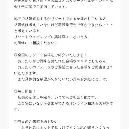
沖縄本島や石垣島・宮古島などのリゾートウェディング相談
会を全店舗でご案内しています。
地元で結婚式をするかリゾートでするか迷われている方、
結婚式は考えていないけど新婚旅行先で何かできたら・・・
と考えている方、
リゾートウェディングに興味津々！という方、
お気軽にご相談ください！
◎全国のリゾート会場をご紹介いたします！
おふたりがご興味を持たれた会場やエリアはもちろん、
おふたりのイメージやご要望に合った会場をご提案させて
いただきます。
まだ具体的な希望ができていない方もお気軽にどうぞ。
◎毎日開催！
店舗の定休日を除き、いつでもご相談可能です。
ご自宅にいながら参加ができるオンライン相談も大好評で
す。
◎当日のご来館予約もOK！
「お昼休みにネットで見つけてすぐに話が聞きたくなっ