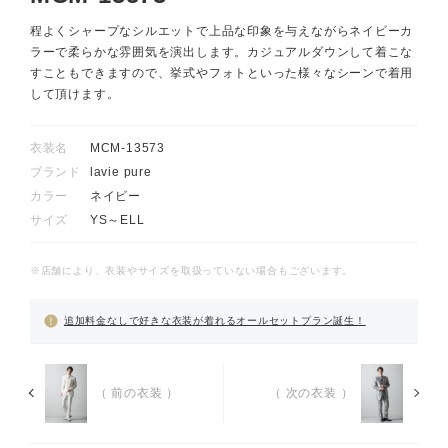
程よくシャープなシルエットで上品な印象を与えながらネイビーカ
ラーで柔らかな雰囲気を演出します。カジュアルダウンして着こな
すこともできますので、挙式やフォトといった様々なシーンで着用
して頂けます。
衣装名
MCM-13573
ブランド
lavie pure
カラー
ネイビー
サイズ
YS～ELL
※店舗により、衣装やサイズを取扱っていない場合もございます。
追加料金なしで好きな衣装が着れるオールセットプラン誕生！
（ 前の衣装 ）
（ 次の衣装 ）