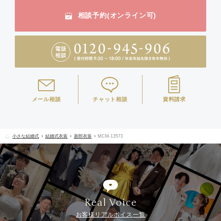
相談予約(オンライン可)
メール相談
チャット相談
資料請求
小さな結婚式
結婚式衣装
新郎衣装
MCM-13573
Real Voice
お客様リアルボイス一覧