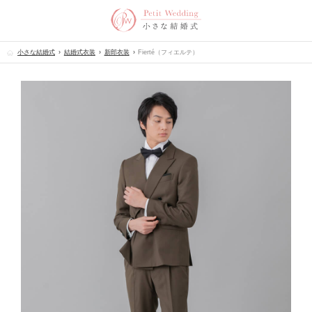
小さな結婚式
結婚式衣装
新郎衣装
Fierté（フィエルテ）