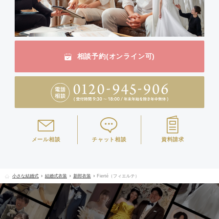
相談予約(オンライン可)
メール相談
チャット相談
資料請求
小さな結婚式
結婚式衣装
新郎衣装
Fierté（フィエルテ）