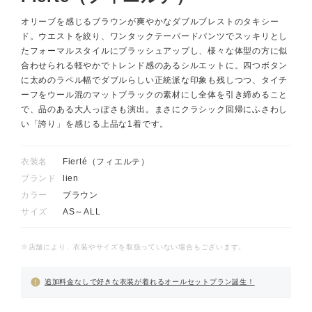
オリーブを感じるブラウンが爽やかなダブルブレストのタキシー
ド。ウエストを絞り、ワンタックテーパードパンツでスッキリとし
たフォーマルスタイルにブラッシュアップし、様々な体型の方に似
合わせられる軽やかでトレンド感のあるシルエットに。四つボタン
に太めのラペル幅でダブルらしい正統派な印象も残しつつ、タイチ
ーフをウール混のマットブラックの素材にし全体を引き締めること
で、品のある大人っぽさも演出。まさにクラシック回帰にふさわし
い「誇り」を感じる上品な1着です。
衣装名
Fierté（フィエルテ）
ブランド
lien
カラー
ブラウン
サイズ
AS～ALL
※店舗により、衣装やサイズを取扱っていない場合もございます。
追加料金なしで好きな衣装が着れるオールセットプラン誕生！