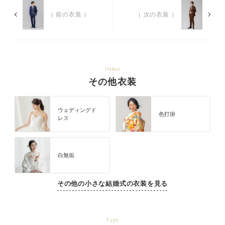
（ 前の衣装 ）
（ 次の衣装 ）
Other
その他衣装
ウェディングド
色打掛
レス
白無垢
その他の小さな結婚式の衣装を見る
Type