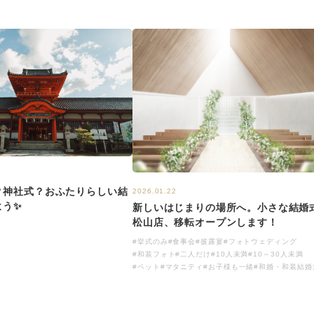
？神社式？おふたりらしい結
2026.01.22
よう✨
新しいはじまりの場所へ。小さな結婚
松山店、移転オープンします！
#挙式のみ
#食事会
#披露宴
#フォトウェディング
#和装フォト
#二人だけ
#10人未満
#10～30人未満
#ペット
#マタニティ
#お子様も一緒
#和婚・和装結婚