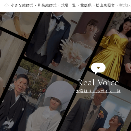
小さな結婚式
和装結婚式
式場一覧
愛媛県
松山東照宮
挙式レ
Real Voice
お客様リアルボイス一覧