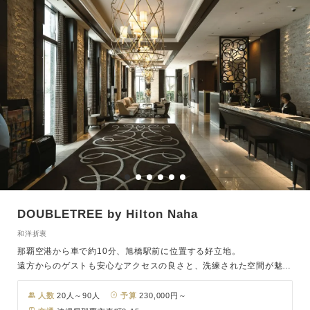
DOUBLETREE by Hilton Naha
和洋折衷
那覇空港から車で約10分、旭橋駅前に位置する好立地。
遠方からのゲストも安心なアクセスの良さと、洗練された空間が魅力
です。
訪れるすべての方に心地よくお過ごしいただける環境で、特別な一日
人数
20人～90人
予算
230,000円～
をより印象深いものに演出します。