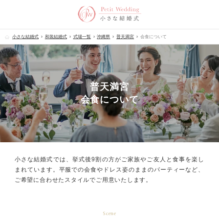
小さな結婚式
和装結婚式
式場一覧
沖縄県
普天満宮
会食について
普天満宮
会食について
小さな結婚式では、挙式後9割の方が
ご家族やご友人と食事を楽し
まれています。
平服での会食やドレス姿のままのパーティーなど、
ご希望に合わせたスタイルでご用意いたします。
Scene