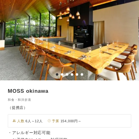
MOSS okinawa
和食・和洋折衷
（提携店）
人数
6人～12人
予算
154,000円～
・アレルギー対応可能