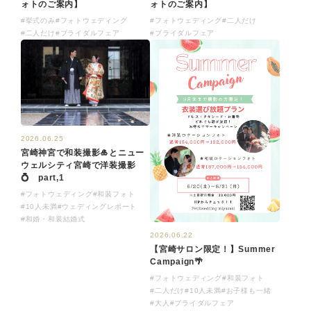
ォトのご案内】
ォトのご案内】
#挙式のみ
#フォトウェディング
#フォトウェディング
#二人だけ
#二人だけ
#ブライダルフェア
#ブライダルフェア
2026.06.25
宮崎神宮で和装撮影🎍とニュー
ウェルシティ宮崎で洋装撮影
💍 part,1
#フォトウェディング
#和装フォト
#10人未満
#ウェディングレポート
#和婚・和装結婚式
2026.06.22
【宮崎サロン限定！】Summer
Campaign🌴
#フォトウェディング
#和装フォト
#二人だけ
#10人未満
#お子様も一緒
#大人
#ブライダルフェア