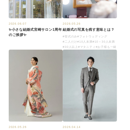
2026.05.26
2026.06.07
結婚式の写真を残す意味とは？
✨小さな結婚式宮崎サロン1周年
のご挨拶✨
#挙式のみ
#フォトウェディング
#二人だけ
#10人未満
#10～30人未満
#30人以上
#マタニティ
#お子様も一緒
2026.05.26
2026.04.14