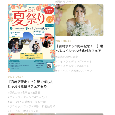
#国内リゾート
2026.06.13
【宮崎サロン1周年記念！！】選
べるスペシャル特典付きフェア
#挙式のみ
#披露宴
#フォトウェディング
#ペット
#ブライダルフェア
#ホテル
#チャペル・教会
#レストラン
2026.06.14
【宮崎店限定！？】皆で楽しん
じゃおう夏祭りフェア🍧🌻
#挙式のみ
#食事会
#披露宴
#フォトウェディング
#二人だけ
#10～30人未満
#お子様も一緒
#ブライダルフェア
#和婚・和装結婚式
#チャペル・教会
#ホテル