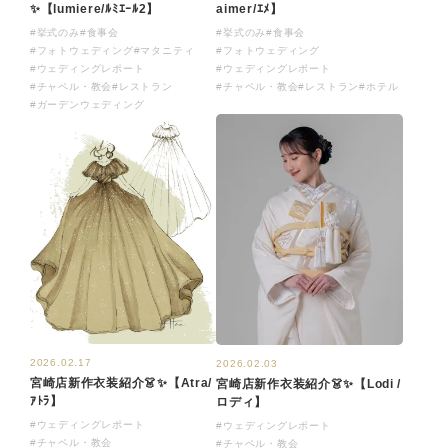
✨【lumiere/ﾙﾐｴｰﾙ2​】
aimer/ｴﾒ】
#挙式のみ
#食事会
#挙式のみ
#食事会
#フォトウェディング
#マタニティ
#フォトウェディング
#ウェディングレポート
#ウェディングレポート
#チャペル・教会
#レストラン
#チャペル・教会
#レストラン
#ホテル
#ガーデンウェディング
2026.02.17
2026.02.03
宮崎店新作衣装紹介👗✨【Atra/
宮崎店新作衣装紹介👗✨【​Lodi /
ｱﾄﾗ​】
ロディ】
#ウェディングレポート
#ウェディングレポート
#チャペル・教会
#チャペル・教会