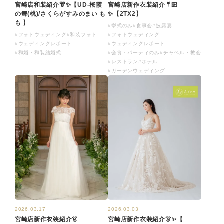
宮崎店和装紹介👘✨【UD-桜霞
宮崎店新作衣装紹介🤵🏻
の舞(桃)/さくらがすみのまい も
✨【2TX2​】
も 】
#挙式のみ
#食事会
#披露宴
#フォトウェディング
#和装フォト
#フォトウェディング
#ウェディングレポート
#ウェディングレポート
#和婚・和装結婚式
#会食・パーティのみ
#チャペル・教会
#レストラン
#ホテル
#ガーデンウェディング
2026.03.17
2026.03.03
宮崎店新作衣装紹介👗
宮崎店新作衣装紹介👗✨【​