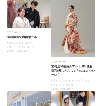
2026.06.11
宮崎神宮で和婚挙式🎍
#挙式のみ
#10人未満
#ウェディングレポート
#和婚・和装結婚式
2026.06.08
宮崎店和装紹介👘✨【UD-優彩
日和(橙) /きんじょうのはな だい
だい 】
#フォトウェディング
#和装フォト
#ウェディングレポート
#和婚・和装結婚式