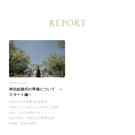
REPORT
2025.02.01
神社結婚式の準備について ～
スタート編～
#挙式のみ
#食事会
#披露宴
#和装フォト
#二人だけ
#10人未満
#10～30人未満
#マタニティ
#お子様も一緒
#大人
#国際結婚
#和婚・和装結婚式