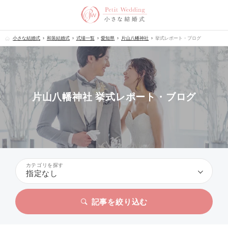
小さな結婚式
和装結婚式
式場一覧
愛知県
片山八幡神社
挙式レポート・ブログ
片山八幡神社 挙式レポート・ブログ
カテゴリを探す
指定なし
記事を絞り込む