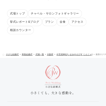
式場トップ
チャペル・サロンフォトギャラリー
挙式レポート&ブログ
プラン
会食
アクセス
相談カウンター
小さな結婚式
和装結婚式
式場一覧
大阪府
今宮戎神社(いまみやえびす じんじゃ)
最新のク
小さくても、大きな感動を。