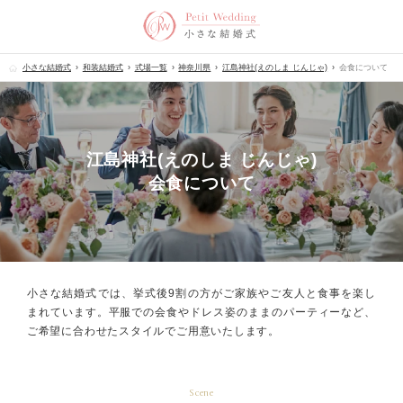
小さな結婚式
和装結婚式
式場一覧
神奈川県
江島神社(えのしま じんじゃ)
会食について
江島神社(えのしま じんじゃ)
会食について
小さな結婚式では、挙式後9割の方が
ご家族やご友人と食事を楽し
まれています。
平服での会食やドレス姿のままのパーティーなど、
ご希望に合わせたスタイルでご用意いたします。
Scene