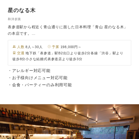
星のなる木
和洋折衷
表参道駅から程近く青山通りに面した日本料理「青山 星のなる木」
の本店です。
和の伝統を守りつつ、新しい手法を取り入れた懐石料理『伝統×革
新』が料理のコンセプトで
人数
8人～30人
予算
198,000円～
季節ごとに最もおいしい素材を吟味し、産地を厳選し、各種コースを
交通
地下鉄「表参道」駅B2出口より徒歩2分各線「渋谷」駅より
徒歩8分小さな結婚式表参道店より徒歩3分
ご用意しております。和の心と斬新な発想が織りなす
「新懐石」をお楽しみください。
・アレルギー対応可能
・お子様向けメニュー対応可能
・会食・パーティーのみ利用可能