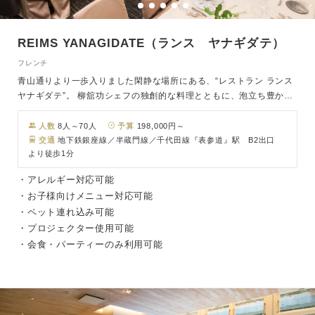
REIMS YANAGIDATE（ランス ヤナギダテ）
フレンチ
青山通りより一歩入りました閑静な場所にある、“レストラン ランス
ヤナギダテ”。 柳舘功シェフの独創的な料理とともに、泡立ち豊かな
シャンパーニュを味わいながら、自然光が差し込む明るい会場で優雅
なひとときをお過ごしくださいませ。 美食家に長年愛され続ける創
人数
8人～70人
予算
198,000円～
作フレンチを、ゲストとゆったり愉しむ“大人の”シンプルウェディン
交通
地下鉄銀座線／半蔵門線／千代田線『表参道』駅 B2出口
より徒歩1分
グ。
・アレルギー対応可能
・お子様向けメニュー対応可能
・ペット連れ込み可能
・プロジェクター使用可能
・会食・パーティーのみ利用可能