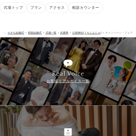
式場トップ
プラン
アクセス
相談カウンター
小さな結婚式
和装結婚式
式場一覧
兵庫県
公智神社(くちじんじゃ)
キャンペーン・フェア
Real Voice
お客様リアルボイス一覧