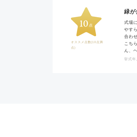
緑が
式場
やす
合わ
オススメ点数(10点満
こち
点)
ん、
挙式年月