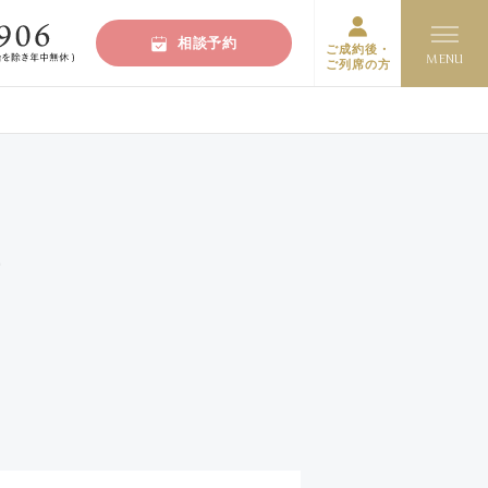
相談予約
ご成約後・
ご列席の方
声