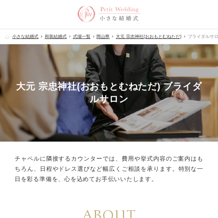
小さな結婚式
和装結婚式
式場一覧
岡山県
大元 宗忠神社(おおもとむねただ)
ブライダルサ
大元 宗忠神社(おおもとむねただ) ブライダ
ルサロン
チャペルに隣接するカウンターでは、
費用や挙式内容のご案内はも
ちろん、
日程やドレス選びなど幅広くご相談を承ります。
特別な一
日を彩る準備を、心を込めてお手伝いいたします。
ABOUT