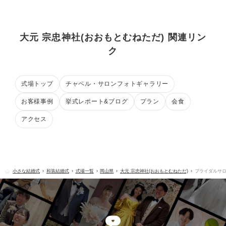
大元 宗忠神社(おおもとむねただ) 関連リン
ク
式場トップ
チャペル・サロンフォトギャラリー
お客様事例
挙式レポート&ブログ
プラン
会食
アクセス
小さな結婚式
和装結婚式
式場一覧
岡山県
大元 宗忠神社(おおもとむねただ)
ブライダルサ