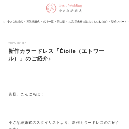
小さな結婚式
和装結婚式
式場一覧
岡山県
大元 宗忠神社(おおもとむねただ)
挙式レポート
2025.02.07
新作カラードレス「Étoile（エトワー
ル）」のご紹介♪
皆様、こんにちは！
小さな結婚式のスタイリストより、新作カラードレスのご紹介