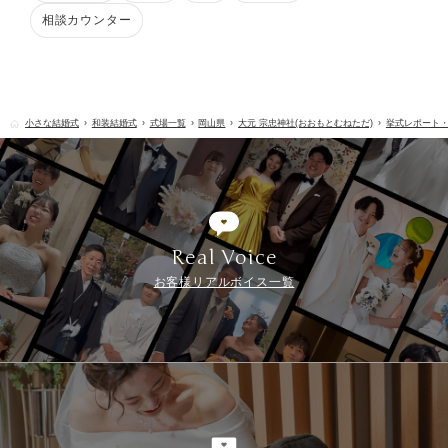
相談カウンター
小さな結婚式
和装結婚式
式場一覧
岡山県
大元 宗忠神社(おおもとむねただ)
挙式レポート
Real Voice
お客様リアルボイス一覧