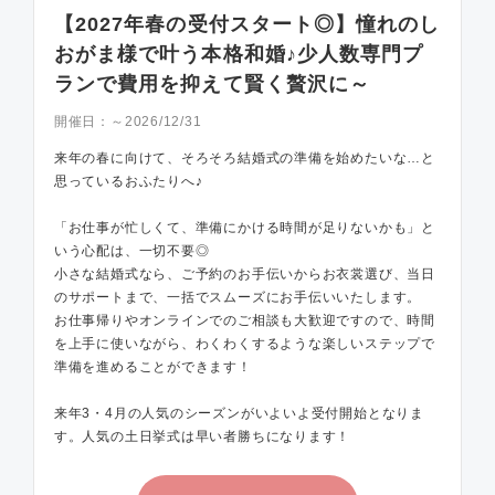
【2027年春の受付スタート◎】憧れのし
おがま様で叶う本格和婚♪少人数専門プ
ランで費用を抑えて賢く贅沢に～
開催日：
～2026/12/31
来年の春に向けて、そろそろ結婚式の準備を始めたいな…と
思っているおふたりへ♪
「お仕事が忙しくて、準備にかける時間が足りないかも」と
いう心配は、一切不要◎
小さな結婚式なら、ご予約のお手伝いからお衣裳選び、当日
のサポートまで、一括でスムーズにお手伝いいたします。
お仕事帰りやオンラインでのご相談も大歓迎ですので、時間
を上手に使いながら、わくわくするような楽しいステップで
準備を進めることができます！
来年3・4月の人気のシーズンがいよいよ受付開始となりま
す。人気の土日挙式は早い者勝ちになります！