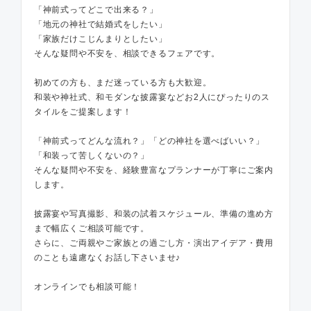
「神前式ってどこで出来る？」
「地元の神社で結婚式をしたい」
「家族だけこじんまりとしたい」
そんな疑問や不安を、相談できるフェアです。
初めての方も、まだ迷っている方も大歓迎。
和装や神社式、和モダンな披露宴などお2人にぴったりのス
タイルをご提案します！
「神前式ってどんな流れ？」「どの神社を選べばいい？」
「和装って苦しくないの？」
そんな疑問や不安を、経験豊富なプランナーが丁寧にご案内
します。
披露宴や写真撮影、和装の試着スケジュール、準備の進め方
まで幅広くご相談可能です。
さらに、ご両親やご家族との過ごし方・演出アイデア・費用
のことも遠慮なくお話し下さいませ♪
オンラインでも相談可能！