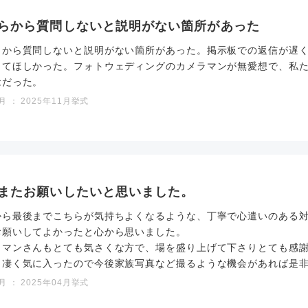
らから質問しないと説明がない箇所があった
らから質問しないと説明がない箇所があった。掲示板での返信が遅
してほしかった。フォトウェディングのカメラマンが無愛想で、私
念だった。
 ： 2025年11月挙式
またお願いしたいと思いました。
から最後までこちらが気持ちよくなるような、丁寧で心遣いのある
お願いしてよかったと心から思いました。
ラマンさんもとても気さくな方で、場を盛り上げて下さりとても感
も凄く気に入ったので今後家族写真など撮るような機会があれば是
 ： 2025年04月挙式