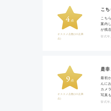
こち
こち
案内
が残
オススメ点数(10点満
挙式年月
点)
是非
最初
んに
カメ
オススメ点数(10点満
写真
点)
挙式年月