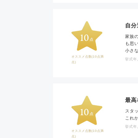
自分
家族
も思
小さ
オススメ点数(10点満
挙式年月
点)
最高
スタ
これ
挙式年月
オススメ点数(10点満
点)