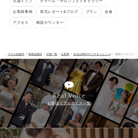
式場トップ
チャペル・サロンフォトギャラリー
お客様事例
挙式レポート&ブログ
プラン
会食
アクセス
相談カウンター
小さな結婚式
和装結婚式
式場一覧
広島県
比治山神社(ひじやまじんじゃ)
最新のクチコミ・
Real Voice
お客様リアルボイス一覧