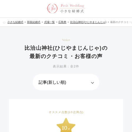
小さな結婚式
和装結婚式
式場一覧
広島県
比治山神社(ひじやまじんじゃ)
最新のクチコミ・
Voice
比治山神社(ひじやまじんじゃ)の
最新のクチコミ・お客様の声
表示結果：全2件
オススメ点数(10点満点)