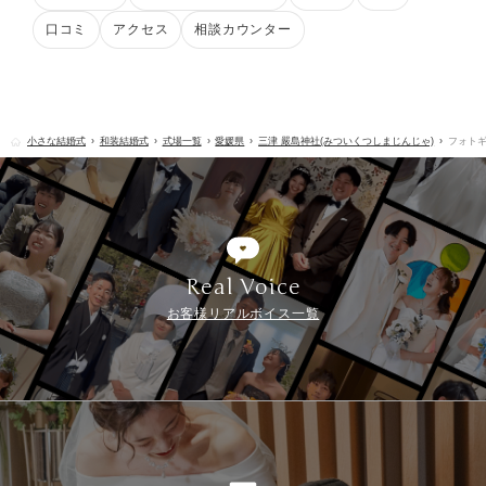
口コミ
アクセス
相談カウンター
小さな結婚式
和装結婚式
式場一覧
愛媛県
三津 嚴島神社(みついくつしまじんじゃ)
フォト
Real Voice
お客様リアルボイス一覧