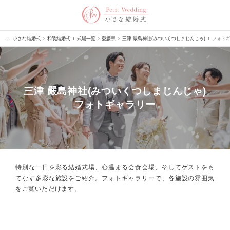
小さな結婚式
和装結婚式
式場一覧
愛媛県
三津 嚴島神社(みついくつしまじんじゃ)
フォト
三津 嚴島神社(みついくつしまじんじゃ)
フォトギャラリー
特別な一日を彩る結婚式場、心温まる会食会場、
そしてゲストをも
てなす多彩な施設をご紹介。フォトギャラリーで、
各施設の雰囲気
をご覧いただけます。