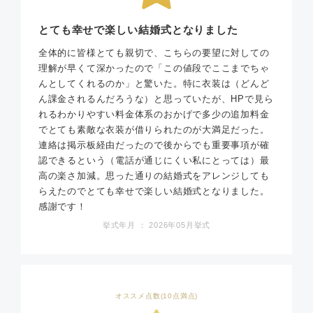
とても幸せで楽しい結婚式となりました
全体的に皆様とても親切で、こちらの要望に対しての
理解が早くて深かったので「この値段でここまでちゃ
んとしてくれるのか」と驚いた。特に衣装は（どんど
ん課金されるんだろうな）と思っていたが、HPで見ら
れるわかりやすい料金体系のおかげで多少の追加料金
でとても素敵な衣装が借りられたのが大満足だった。
連絡は掲示板経由だったので後からでも重要事項が確
認できるという（電話が通じにくい私にとっては）最
高の楽さ加減。思った通りの結婚式をアレンジしても
らえたのでとても幸せで楽しい結婚式となりました。
感謝です！
挙式年月 ： 2026年05月挙式
オススメ点数(10点満点)