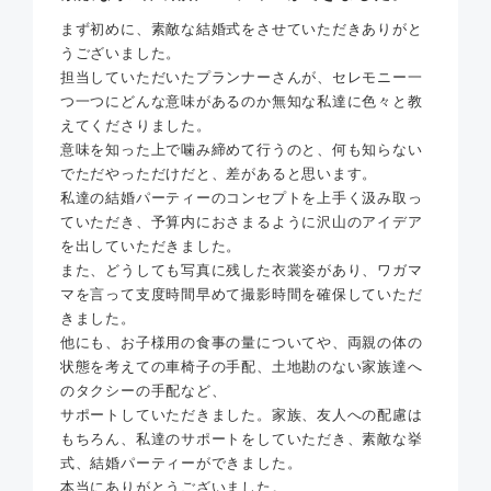
まず初めに、素敵な結婚式をさせていただきありがと
うございました。
担当していただいたプランナーさんが、セレモニー一
つ一つにどんな意味があるのか無知な私達に色々と教
えてくださりました。
意味を知った上で噛み締めて行うのと、何も知らない
でただやっただけだと、差があると思います。
私達の結婚パーティーのコンセプトを上手く汲み取っ
ていただき、予算内におさまるように沢山のアイデア
を出していただきました。
また、どうしても写真に残した衣裳姿があり、ワガマ
マを言って支度時間早めて撮影時間を確保していただ
きました。
他にも、お子様用の食事の量についてや、両親の体の
状態を考えての車椅子の手配、土地勘のない家族達へ
のタクシーの手配など、
サポートしていただきました。家族、友人への配慮は
もちろん、私達のサポートをしていただき、素敵な挙
式、結婚パーティーができました。
本当にありがとうございました。