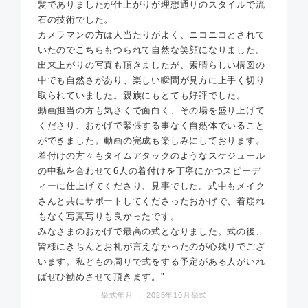
髪でありましたが仕上がりが理想通りのスタイルで流
石の技術でした。
カメラマンの方は人当たりがよく、ニコニコとされて
いたのでこちらもつられて自然な笑顔になりました。
出来上がりの写真も頂きましたが、素晴らしい構図の
中でも自然さがあり、楽しい瞬間が見方に上手く切り
取られていました。親族にもとても好評でした。
動画担当の方も気さくで面白く、その場を盛り上げて
くださり、おかげで緊張する事なく自然体でいること
ができました。動画の完成も楽しみにしております。
着付けの方々もタイムアタックのようなスケジュール
の中私を合わせて6人の着付けを丁寧にかつスピーデ
ィーに仕上げてくださり、見事でした。式中もメイク
さんと共にサポートしてくださったおかげで、着崩れ
もなく写真写りも良かったです。
みなさまのおかげで最高の式となりました。式の後、
皆様にきちんとお礼が言えなかったのが心残りでござ
います。私どもの周りで式をする予定がある人がいれ
ばぜひ勧めさせて頂きます。"
挙式年月 ： 2025年10月挙式