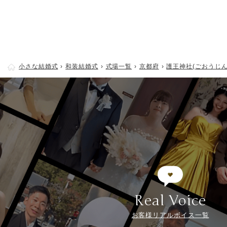
小さな結婚式
和装結婚式
式場一覧
京都府
護王神社(ごおうじん
Real Voice
お客様リアルボイス一覧