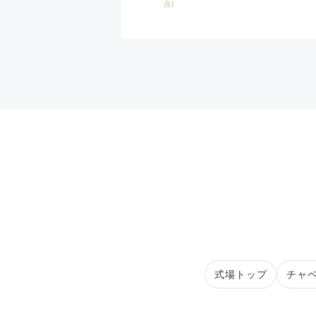
点)
式場トップ
チャ