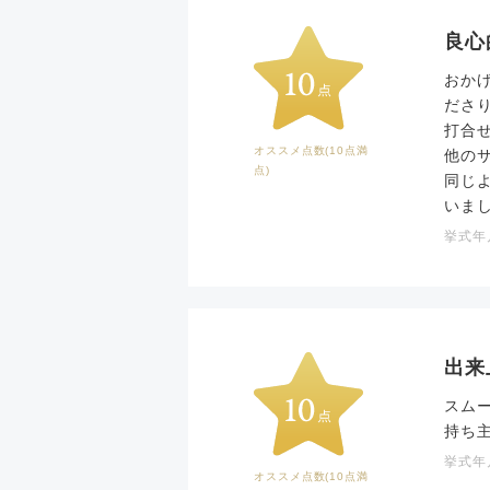
良心
おか
ださ
打合
オススメ点数(10点満
他の
点)
同じ
いま
挙式年月
出来
スム
持ち
挙式年月
オススメ点数(10点満