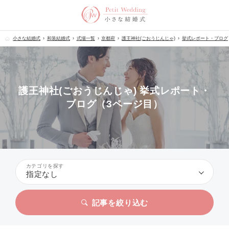
小さな結婚式
和装結婚式
式場一覧
京都府
護王神社(ごおうじんじゃ)
挙式レポート・ブログ
護王神社(ごおうじんじゃ) 挙式レポート・
ブログ（3ページ目）
カテゴリを探す
指定なし
記事を絞り込む