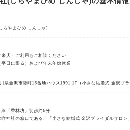
社(しらやまひめ じんじゃ)の基本情
しらやまひめ じんじゃ)
ご来店・ご利用もご相談ください
（平日に限る）および年末年始休業
97 石川県金沢市竪町16番地ハウス1991 1F（小さな結婚式 金
各線「香林坊」徒歩約5分
比咩神社の窓口である、「小さな結婚式 金沢ブライダルサロン