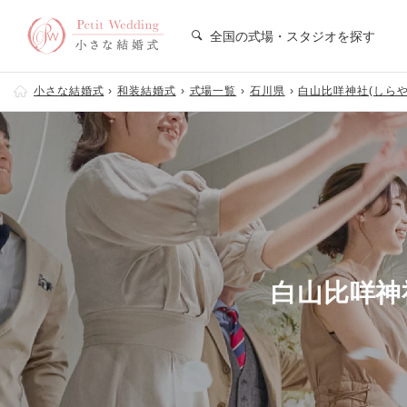
全国の式場・スタジオを探す
小さな結婚式
和装結婚式
式場一覧
石川県
白山比咩神社(しらや
白山比咩神