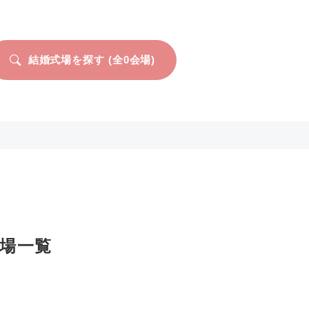
結婚式場を探す (全
0
会場)
場一覧