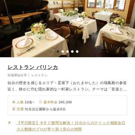
レストラン パリンカ
宮城県仙台市 │ レストラン
仙台の歴史を感じるエリア・霊屋下（おたまやした）の瑞鳳殿の参道
近く、静かに佇む隠れ家的な一軒家レストラン。テーマは「音楽とイ
タリア料理を」。店内にはグランドピアノが設置され、アットホーム
なコンサートや発表会が定期的に行われている。ペット同伴が可能な
人数
10名~
基本料金
245,000
ので愛犬家や愛猫家にもオススメ。
交通
勾当台公園駅から徒歩6分
【平日限定】今すぐ疑問を解決！15分からのクイック相談会◎
少人数婚のプロが寄り添う安心の時間