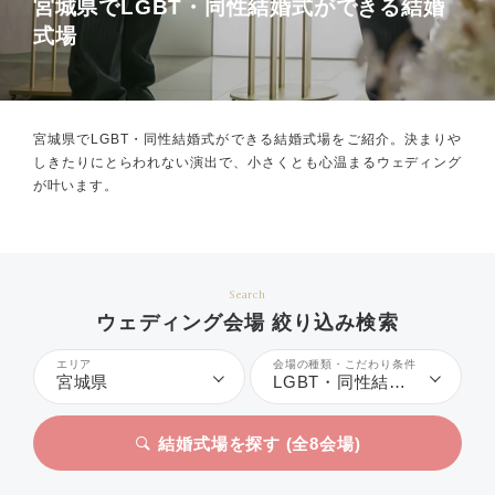
宮城県でLGBT・同性結婚式ができる結婚
式場
宮城県でLGBT・同性結婚式ができる結婚式場をご紹介。
決まりや
しきたりにとらわれない演出で、小さくとも心温まるウェディング
が叶います。
Search
ウェディング会場 絞り込み検索
エリア
会場の種類・こだわり条件
宮城県
LGBT・同性結婚式
結婚式場を探す (全
8
会場)