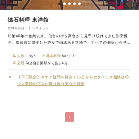
懐石料理 東洋館
宮城県仙台市 │ レストラン
明治40年の創業以来、仙台の街を高台から見守り続けてきた割烹料
亭。瑞鳳殿に隣接した静かで由緒ある立地で、すべての個室から見事
な眺望が楽しめます。家族や親族だけで落ち着いた挙式や結婚式をし
たい方に最適。木造・純和風の造りながらバリアフリー設計なので、
人数
20名〜
基本料金
507,000
ご年配や車いすのゲストにも喜ばれます。
交通
勾当台公園駅から徒歩6分
【平日限定】今すぐ疑問を解決！15分からのクイック相談会◎
少人数婚のプロが寄り添う安心の時間
1