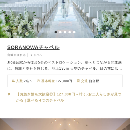
SORANOWAチャペル
宮城県仙台市 │ チャペル
JR仙台駅から徒歩5分のベストロケーション。空へとつながる開放感
に、感謝と幸せを感じる、地上135m 天空のチャペル。目の前に広が
る仙台の街で永遠の誓いを。挙式後は「SS30」の30階、地上135m
に位置する展望台で気温や天候を気にせずアフターセレモニーを楽し
人数
2名〜
基本料金
127,000円
交通
仙台駅
めます。夕刻から移ろう夜景100選認定の街夜景が美しいナイトウエ
ディングも。 「SORANOWA」で心あたたまる感動の一日をお過ご
【お急ぎ婚も大歓迎◎】127,000円～叶う♪お二人らしさが見つ
しください。
かる｜選べる４つのチャペル