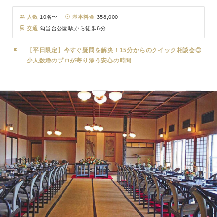
での挙式と、アンティークな内装や調度品が自慢の館内で家族・親族
中心の少人数での結婚式が叶います。歴史と気品を感じる迎賓館ウェ
人数
10名〜
基本料金
358,000
ディングをどうぞ。{2026年11月までの結婚式が対象です)
交通
勾当台公園駅から徒歩6分
【平日限定】今すぐ疑問を解決！15分からのクイック相談会◎
少人数婚のプロが寄り添う安心の時間