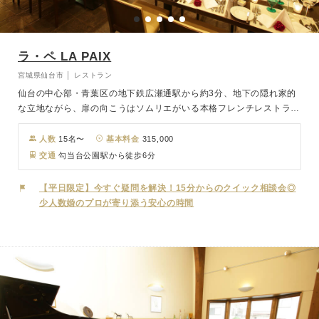
ラ・ペ LA PAIX
宮城県仙台市 │ レストラン
仙台の中心部・青葉区の地下鉄広瀬通駅から約3分、地下の隠れ家的
な立地ながら、扉の向こうはソムリエがいる本格フレンチレストラン
の別世界。程よい広さで家族・親族中心の20～30名の結婚式に最適
です。挙式の後は移動なしでご会食が可能。堅苦しすぎず、カジュア
人数
15名〜
基本料金
315,000
ルすぎないウェディングがリーズナブルに叶います。
交通
勾当台公園駅から徒歩6分
【平日限定】今すぐ疑問を解決！15分からのクイック相談会◎
少人数婚のプロが寄り添う安心の時間