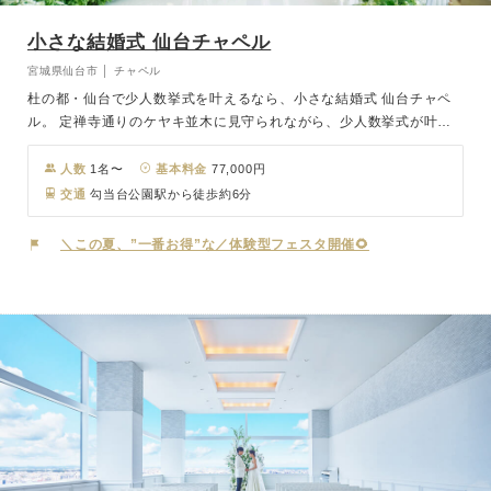
小さな結婚式 仙台チャペル
宮城県仙台市 │ チャペル
杜の都・仙台で少人数挙式を叶えるなら、小さな結婚式 仙台チャペ
ル。 定禅寺通りのケヤキ並木に見守られながら、少人数挙式が叶い
ます。 デザインコンセプトは樹木のシルエットをイメージし、自然
とモダンなインテリアが、おふたりをより華やかに演出。 店舗全体
人数
1名〜
基本料金
77,000円
のモチーフとして自然の形状を基調とし、外の自然を建物内にも感じ
交通
勾当台公園駅から徒歩約6分
られる暖かい空間を表現しています。
＼この夏、”一番お得”な／体験型フェスタ開催🌻