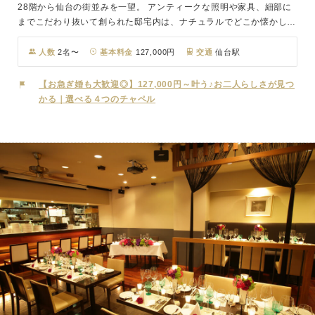
28階から仙台の街並みを一望。 アンティークな照明や家具、細部に
までこだわり抜いて創られた邸宅内は、ナチュラルでどこか懐かしい
雰囲気。 柔らかなチャペルでの挙式は、ふたりを自然体の表情に変
え、挙式に参加したゲストも一体感とともにアットホームな雰囲気に
人数
2名〜
基本料金
127,000円
交通
仙台駅
変わります。正統派のキリスト教式も、自分たちらしい人前式も。
ふたりの自宅にゲストをお招きするような、アットホームなウェディ
【お急ぎ婚も大歓迎◎】127,000円～叶う♪お二人らしさが見つ
ングが実現します。
かる｜選べる４つのチャペル