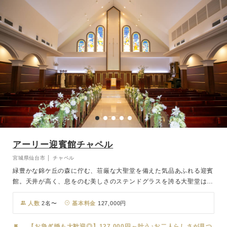
アーリー迎賓館チャペル
宮城県仙台市 │ チャペル
緑豊かな錦ケ丘の森に佇む、荘厳な大聖堂を備えた気品あふれる迎賓
館。天井が高く、息をのむ美しさのステンドグラスを誇る大聖堂は圧
巻。三角の天井とステンドグラスがアクセントの荘厳なチャペルでも
あり、チャペルの大階段は新婦の憧れスポット。ブーケトスやフラワ
人数
2名〜
基本料金
127,000円
ーシャワーなどでご利用可能です。JR「仙台駅」から車で20分とア
クセスの良さも魅力です。
【お急ぎ婚も大歓迎◎】127,000円～叶う♪お二人らしさが見つ