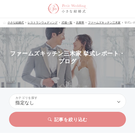
小さな結婚式
レストランウェディング
式場一覧
兵庫県
ファームズキッチン三木家
挙式レ
ファームズキッチン三木家 挙式レポート・
ブログ
カテゴリを探す
指定なし
記事を絞り込む