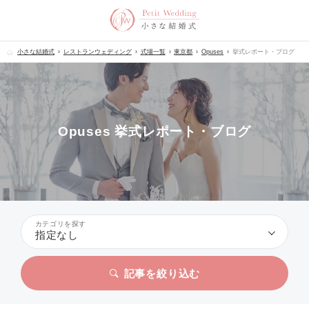
小さな結婚式
レストランウェディング
式場一覧
東京都
Opuses
挙式レポート・ブログ
Opuses 挙式レポート・ブログ
カテゴリを探す
指定なし
記事を絞り込む