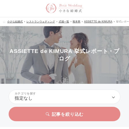
小さな結婚式
レストランウェディング
式場一覧
熊本県
ASSIETTE de KIMURA
挙式レポー
ASSIETTE de KIMURA 挙式レポート・ブ
ログ
カテゴリを探す
指定なし
記事を絞り込む