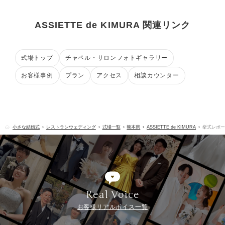
ASSIETTE de KIMURA 関連リンク
式場トップ
チャペル・サロンフォトギャラリー
お客様事例
プラン
アクセス
相談カウンター
小さな結婚式
レストランウェディング
式場一覧
熊本県
ASSIETTE de KIMURA
挙式レポー
Real Voice
お客様リアルボイス一覧