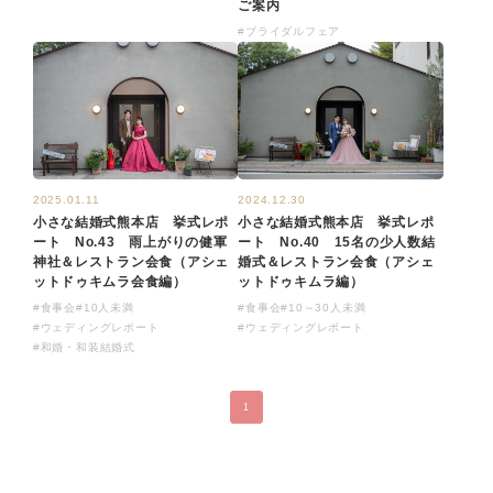
ご案内
#ブライダルフェア
2025.01.11
2024.12.30
小さな結婚式熊本店 挙式レポ
小さな結婚式熊本店 挙式レポ
ート No.43 雨上がりの健軍
ート No.40 15名の少人数結
神社＆レストラン会食（アシェ
婚式＆レストラン会食（アシェ
ットドゥキムラ会食編）
ットドゥキムラ編）
#食事会
#10人未満
#食事会
#10～30人未満
#ウェディングレポート
#ウェディングレポート
#和婚・和装結婚式
1