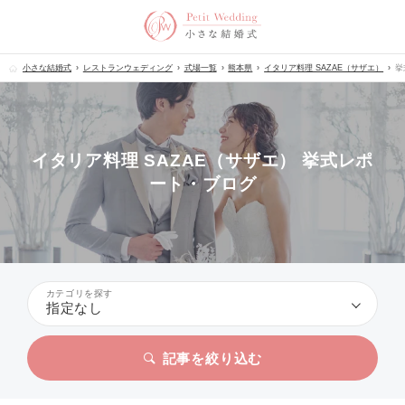
小さな結婚式
レストランウェディング
式場一覧
熊本県
イタリア料理 SAZAE（サザエ）
挙
イタリア料理 SAZAE（サザエ） 挙式レポ
ート・ブログ
カテゴリを探す
指定なし
記事を絞り込む