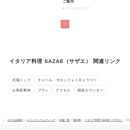
ご案内
#ブライダルフェア
1
イタリア料理 SAZAE（サザエ） 関連リンク
式場トップ
チャペル・サロンフォトギャラリー
お客様事例
プラン
アクセス
相談カウンター
小さな結婚式
レストランウェディング
式場一覧
熊本県
イタリア料理 SAZAE（サザエ）
挙