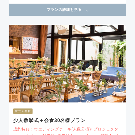
プランの詳細を見る
挙式＋会食
少人数挙式＋会食30名様プラン
成約特典：ウエディングケーキ(人数分様)+プロジェクタ