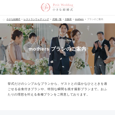
小さな結婚式
レストランウェディング
式場一覧
大阪府
mothers
プランのご案内
mothers プランのご案内
挙式だけのシンプルなプランから、
ゲストとの温かなひとときを過
ごせる会食付きプランや、
特別な瞬間を残す撮影プランまで。
おふ
たりの理想を叶える各種プランをご用意しております。