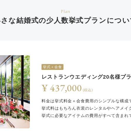
Plan
小さな結婚式の少人数挙式
プランについ
挙式＋会食
レストランウエディング20名様プ
¥ 437,000
(税込)
料金は挙式料金＋会食費用のシンプルな構成
挙式料はもちろん衣裳のレンタルやヘアメイ
挙式に必要なアイテムの費用がすべて含まれ