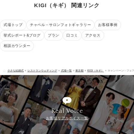
KIGI（キギ） 関連リンク
式場トップ
チャペル・サロンフォトギャラリー
お客様事例
挙式レポート&ブログ
プラン
口コミ
アクセス
相談カウンター
小さな結婚式
レストランウェディング
式場一覧
東京都
KIGI（キギ）
キャンペーン・フェ
Real Voice
お客様リアルボイス一覧