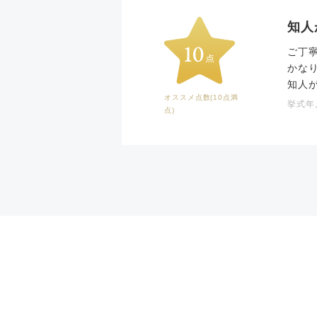
知人
ご丁
かな
知人
オススメ点数(10点満
挙式年月
点)