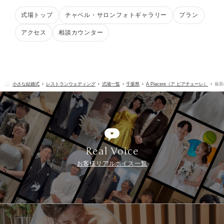
式場トップ
チャペル・サロンフォトギャラリー
プラン
アクセス
相談カウンター
小さな結婚式
レストランウェディング
式場一覧
千葉県
A Piacere（ア ピアチェーレ）
最新
Real Voice
お客様リアルボイス一覧