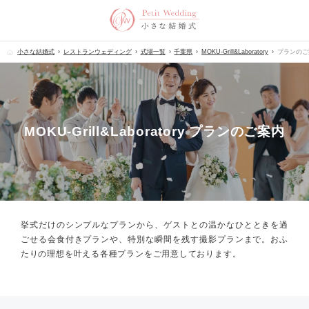
小さな結婚式
レストランウェディング
式場一覧
千葉県
MOKU-Grill&Laboratory
プランのご
MOKU-Grill&Laboratory プランのご案内
挙式だけのシンプルなプランから、
ゲストとの温かなひとときを過
ごせる会食付きプランや、
特別な瞬間を残す撮影プランまで。
おふ
たりの理想を叶える各種プランをご用意しております。