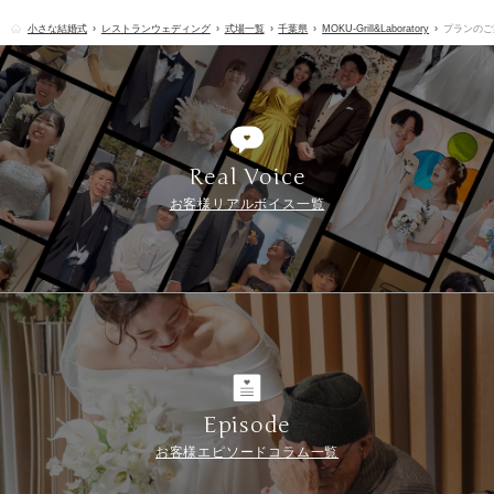
小さな結婚式
レストランウェディング
式場一覧
千葉県
MOKU-Grill&Laboratory
プランのご
Real Voice
お客様リアルボイス一覧
Episode
お客様エピソードコラム一覧