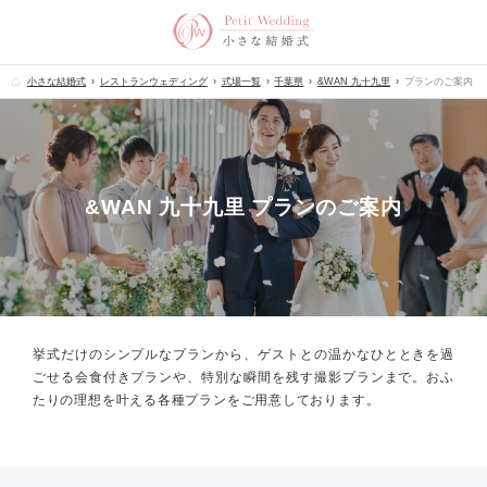
小さな結婚式
レストランウェディング
式場一覧
千葉県
&WAN 九十九里
プランのご案内
&WAN 九十九里 プランのご案内
挙式だけのシンプルなプランから、
ゲストとの温かなひとときを過
ごせる会食付きプランや、
特別な瞬間を残す撮影プランまで。
おふ
たりの理想を叶える各種プランをご用意しております。