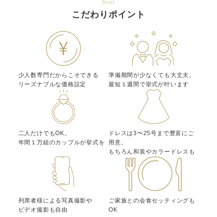
Point
こだわりポイント
少人数専門だからこそできる
準備期間が少なくても大丈夫。
リーズナブルな価格設定
最短１週間で挙式が叶います
二人だけでもOK。
ドレスは3〜25号まで豊富にご
年間１万組のカップルが挙式を
用意。
もちろん和装やカラードレスも
列席者様による写真撮影や
ご家族との会食セッティングも
ビデオ撮影も自由
OK